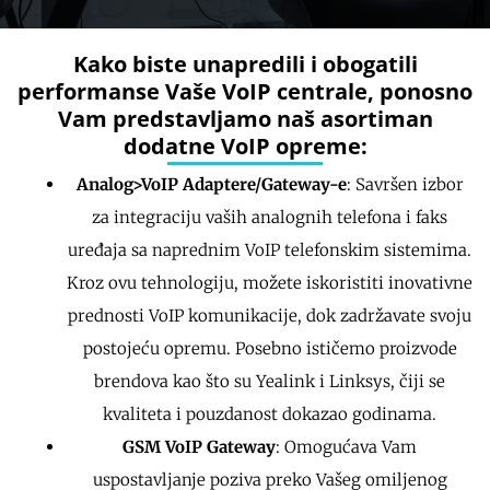
Kako biste unapredili i obogatili
performanse Vaše VoIP centrale, ponosno
Vam predstavljamo naš asortiman
dodatne VoIP opreme:
Analog>VoIP Adaptere/Gateway-e
: Savršen izbor
za integraciju vaših analognih telefona i faks
uređaja sa naprednim VoIP telefonskim sistemima.
Kroz ovu tehnologiju, možete iskoristiti inovativne
prednosti VoIP komunikacije, dok zadržavate svoju
postojeću opremu. Posebno ističemo proizvode
brendova kao što su Yealink i Linksys, čiji se
kvaliteta i pouzdanost dokazao godinama.
GSM VoIP Gateway
: Omogućava Vam
uspostavljanje poziva preko Vašeg omiljenog