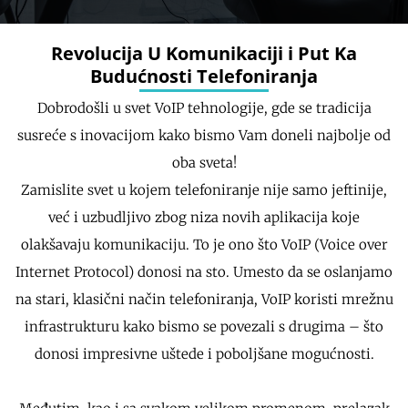
Revolucija U Komunikaciji i Put Ka
Budućnosti Telefoniranja
Dobrodošli u svet VoIP tehnologije, gde se tradicija
susreće s inovacijom kako bismo Vam doneli najbolje od
oba sveta!
Zamislite svet u kojem telefoniranje nije samo jeftinije,
već i uzbudljivo zbog niza novih aplikacija koje
olakšavaju komunikaciju. To je ono što VoIP (Voice over
Internet Protocol) donosi na sto. Umesto da se oslanjamo
na stari, klasični način telefoniranja, VoIP koristi mrežnu
infrastrukturu kako bismo se povezali s drugima – što
donosi impresivne uštede i poboljšane mogućnosti.