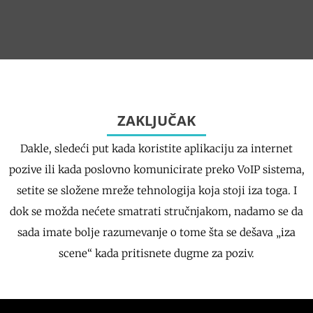
ZAKLJUČAK
Dakle, sledeći put kada koristite aplikaciju za internet
pozive ili kada poslovno komunicirate preko VoIP sistema,
setite se složene mreže tehnologija koja stoji iza toga. I
dok se možda nećete smatrati stručnjakom, nadamo se da
sada imate bolje razumevanje o tome šta se dešava „iza
scene“ kada pritisnete dugme za poziv.