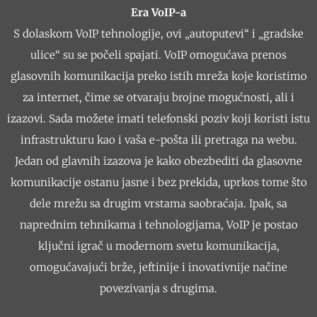
Era VoIP-a
S dolaskom VoIP tehnologije, ovi „autoputevi“ i „gradske
ulice“ su se počeli spajati. VoIP omogućava prenos
glasovnih komunikacija preko istih mreža koje koristimo
za internet, čime se otvaraju brojne mogućnosti, ali i
izazovi. Sada možete imati telefonski poziv koji koristi istu
infrastrukturu kao i vaša e-pošta ili pretraga na webu.
Jedan od glavnih izazova je kako obezbediti da glasovne
komunikacije ostanu jasne i bez prekida, uprkos tome što
dele mrežu sa drugim vrstama saobraćaja. Ipak, sa
naprednim tehnikama i tehnologijama, VoIP je postao
ključni igrač u modernom svetu komunikacija,
omogućavajući brže, jeftinije i inovativnije načine
povezivanja s drugima.