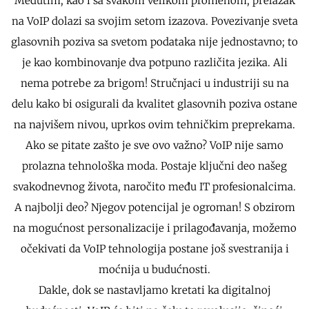
Međutim, kao i sa svakom velikom promenom, prelazak
na VoIP dolazi sa svojim setom izazova. Povezivanje sveta
glasovnih poziva sa svetom podataka nije jednostavno; to
je kao kombinovanje dva potpuno različita jezika. Ali
nema potrebe za brigom! Stručnjaci u industriji su na
delu kako bi osigurali da kvalitet glasovnih poziva ostane
na najvišem nivou, uprkos ovim tehničkim preprekama.
Ako se pitate zašto je sve ovo važno? VoIP nije samo
prolazna tehnološka moda. Postaje ključni deo našeg
svakodnevnog života, naročito među IT profesionalcima.
A najbolji deo? Njegov potencijal je ogroman! S obzirom
na mogućnost personalizacije i prilagođavanja, možemo
očekivati da VoIP tehnologija postane još svestranija i
moćnija u budućnosti.
Dakle, dok se nastavljamo kretati ka digitalnoj