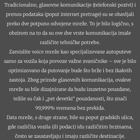
Tradicionalno, glasovne komunikacije (telefonski pozivi) i
prenos podataka (poput internet pretrage) su se obavljali
preko dve potpuno odvojene mreže. To je bilo logično, s
obzirom na to da su ove dve vrste komunikacija imale
različite tehničke potrebe.
Zamislite voice mreže kao specijalizovane autoputeve
samo za vozila koja prevoze važne zvaničnike – sve je bilo
optimizovano da putovanje bude što brže i bez ikakvih
zastoja. Zbog prirode glasovnih komunikacija, ovakve
mreže su bile dizajnirane da budu izuzetno pouzdane,
težile su čak i „pet devetki“ pouzdanosti, što znači
99,999% vremena bez prekida.
Data mreže, s druge strane, bile su poput gradskih ulica,
gde različita vozila (ili podaci) idu različitim brzinama,
često se zaustavljaju i imaju različite destinacije.